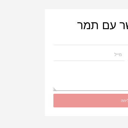
ר עם תמר
מ
י
י
ל
יחה