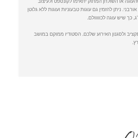
העוגה או השולחן המתוק יתאימו לקונספט ולעיצוב
רבני. ניתן להזמין גם עוגות טבעוניות ועוגות ללא גלוטן
 כך שיש עוגה לכווווולם.
תקציב ולסגנון האירוע שלכם. הסטודיו ממוקם במושב
ץ.