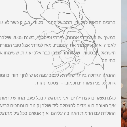
ברוכים הבאים לסטודיו תמר על ההר – סטודיו בוטיק כשר לעוגו
במשך שנים ל
לאפיה וארוח והקמתי את הסטודיו. מאז למדתי אצל טובי המורים ב
הישראלי. בסטודיו שעל ההר עוצבו כבר אלפי עוגות, ששימחו 
בחייהם.
ההנאה הגדולה ביותר שלי היא לעצב עוגה או שולחן ייחודיים ומ
גדול על פני האורחים וכמובן – יצטלמו נהדר.
כולנו נשארים קצת ילדים. אני מתרגשת בכל פעם מחדש לראות א
איך האורחים עומדים להצטלם ליד שולחן קינוחים ומחכים לרגע 
ההולדת עם הדמות האהובה עליהם ואיך אנשים בכל גיל מתרגש