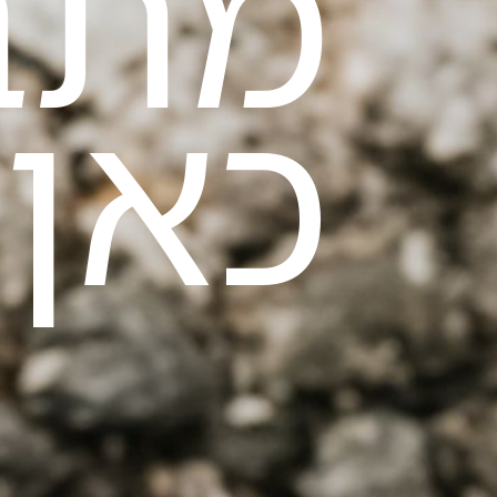
מתב
כאן