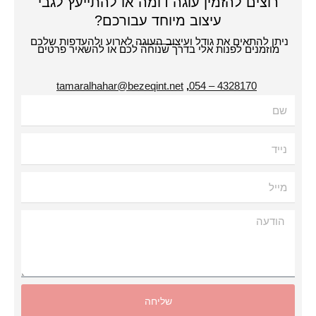
רוצים להזמין עוגה דומה או להתייעץ לגבי
עיצוב מיוחד עבורכם?
תן להתאים את גודל ועיצוב העוגה לארוע ולהעדפות שלכם
מוזמנים לפנות אלי בדרך שנוחה לכם או להשאיר פרטים
tamaralhahar@bezeqint.net
,
4328170 – 054
עה
שליחה