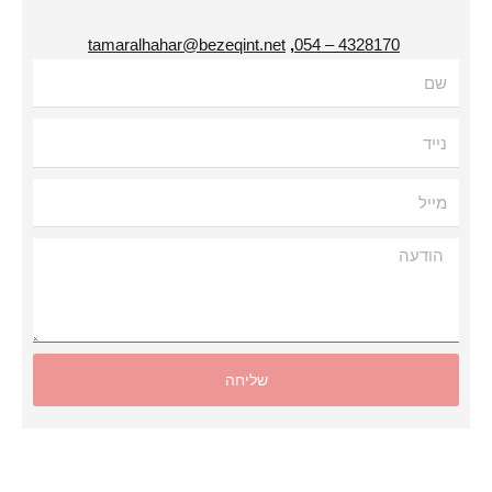
tamaralhahar@bezeqint.net
,
4328170 – 054
עה
שליחה
Alternat