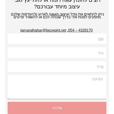
רוצים להזמין עוגה דומה או להתייעץ לגבי
עיצוב מיוחד עבורכם?
תן להתאים את גודל ועיצוב העוגה לארוע ולהעדפות שלכם
מוזמנים לפנות אלי בדרך שנוחה לכם או להשאיר פרטים
tamaralhahar@bezeqint.net
,
4328170 – 054
עה
שליחה