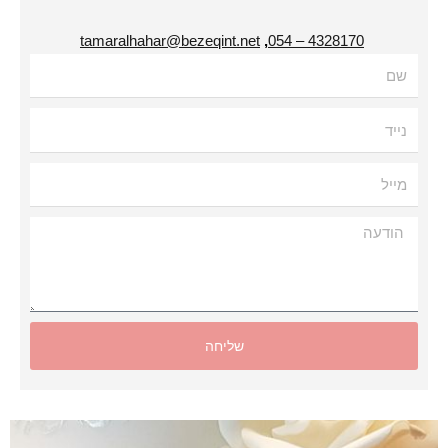
tamaralhahar@bezeqint.net
,
4328170 – 054
עה
שליחה
Alternat