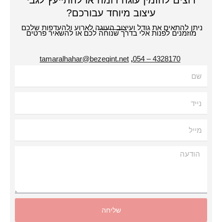
רוצים להזמין עוגה דומה או להתייעץ לגבי
עיצוב מיוחד עבורכם?
תן להתאים את גודל ועיצוב העוגה לארוע ולהעדפות שלכם
מוזמנים לפנות אלי בדרך שנוחה לכם או להשאיר פרטים
tamaralhahar@bezeqint.net
,
4328170 – 054
עה
שליחה