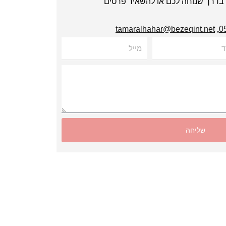
י בדרך שנוחה לכם או להשאיר פרטים
tamaralhahar@bezeqint.net
,
מייל
שליחה