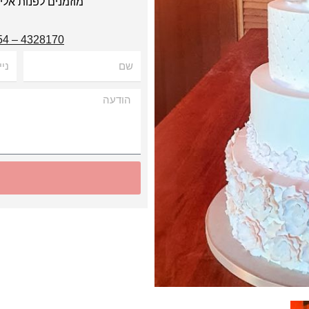
מוזמנים לפנות אל
4328170 – 054
שם
נייד
הודעה
Alternative: