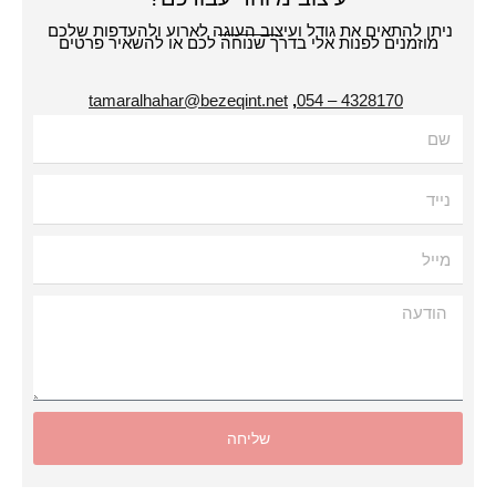
תן להתאים את גודל ועיצוב העוגה לארוע ולהעדפות שלכם
מוזמנים לפנות אלי בדרך שנוחה לכם או להשאיר פרטים
tamaralhahar@bezeqint.net
,
4328170 – 054
עה
שליחה
Alternat