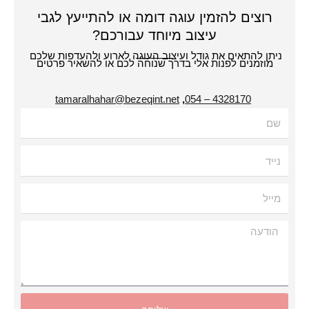
רוצים להזמין עוגה דומה או להתייעץ לגבי
עיצוב מיוחד עבורכם?
תן להתאים את גודל ועיצוב העוגה לארוע ולהעדפות שלכם
מוזמנים לפנות אלי בדרך שנוחה לכם או להשאיר פרטים
tamaralhahar@bezeqint.net
,
4328170 – 054
עה