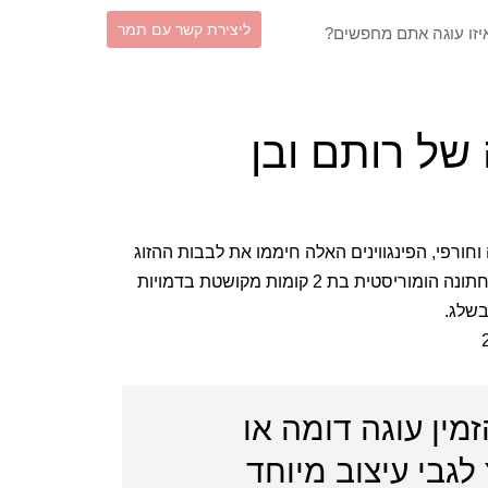
וש
ליצירת קשר עם תמר
של רותם ובן
רפי, הפינגווינים האלה חיממו את לבבות ההזוג
המתחתן והאורחים שלהם. עוגת חתונה הומוריסטית בת 2 קומות מקושטת בדמויות
בשלג.
זמין עוגה דומה או
לגבי עיצוב מיוחד