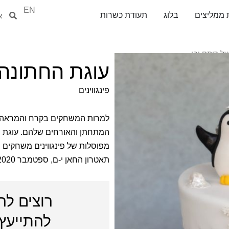
EN
חיפוש
חיפ
 ממליצים
בלוג
תעודת כשרות
ל רותם ובן
עוגת החתונה 
פינגווינים
למרות המשחקים בקרח והמראה וחו
מפוסלות של פינגווינים משחקים 
תאטרון החאן י-ם, ספטמבר
2020
רוצים לה
להתייעץ 