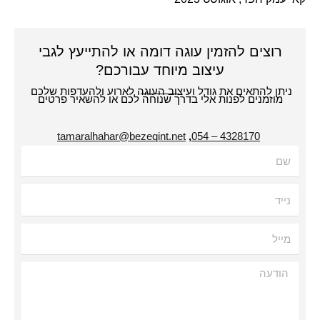
רוצים להזמין עוגה דומה או להתייעץ לגבי
עיצוב מיוחד עבורכם?
תן להתאים את גודל ועיצוב העוגה לארוע ולהעדפות שלכם
מוזמנים לפנות אלי בדרך שנוחה לכם או להשאיר פרטים
tamaralhahar@bezeqint.net
,
4328170 – 054
עה