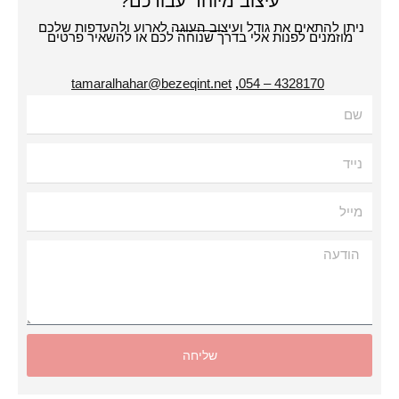
עיצוב מיוחד עבורכם?
תן להתאים את גודל ועיצוב העוגה לארוע ולהעדפות שלכם
מוזמנים לפנות אלי בדרך שנוחה לכם או להשאיר פרטים
tamaralhahar@bezeqint.net
,
4328170 – 054
עה
שליחה
Alternat